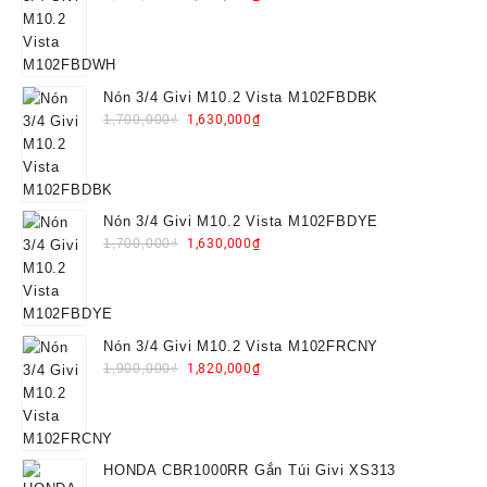
price
price
was:
is:
1,700,000₫.
1,630,000₫.
Nón 3/4 Givi M10.2 Vista M102FBDBK
Original
Current
1,700,000
₫
1,630,000
₫
price
price
was:
is:
1,700,000₫.
1,630,000₫.
Nón 3/4 Givi M10.2 Vista M102FBDYE
Original
Current
1,700,000
₫
1,630,000
₫
price
price
was:
is:
1,700,000₫.
1,630,000₫.
Nón 3/4 Givi M10.2 Vista M102FRCNY
Original
Current
1,900,000
₫
1,820,000
₫
price
price
was:
is:
1,900,000₫.
1,820,000₫.
HONDA CBR1000RR Gắn Túi Givi XS313