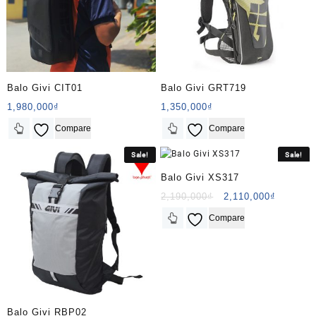
Balo Givi CIT01
Balo Givi GRT719
1,980,000
₫
1,350,000
₫
Compare
Compare
Sale!
Sale!
Balo Givi XS317
Original
Current
2,190,000
₫
2,110,000
₫
price
price
Compare
was:
is:
2,190,000₫.
2,110,00
Balo Givi RBP02