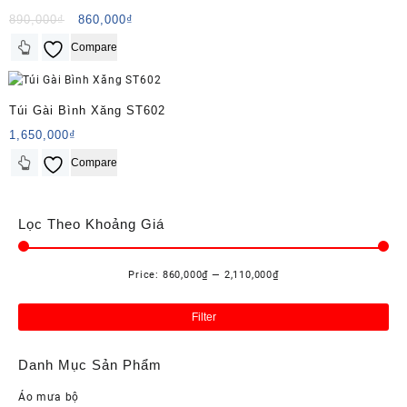
Original
Current
890,000
₫
860,000
₫
price
price
Compare
was:
is:
890,000₫.
860,000₫.
Túi Gài Bình Xăng ST602
1,650,000
₫
Compare
Lọc Theo Khoảng Giá
Price:
860,000₫
—
2,110,000₫
Mi
Ma
pri
pri
Filter
Danh Mục Sản Phẩm
Áo mưa bộ