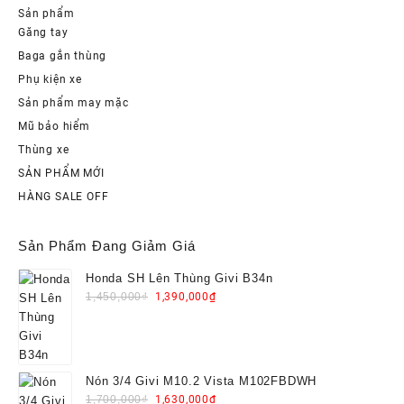
Sản phẩm
Găng tay
Baga gắn thùng
Phụ kiện xe
Sản phẩm may mặc
Mũ bảo hiểm
Thùng xe
SẢN PHẨM MỚI
HÀNG SALE OFF
Sản Phẩm Đang Giảm Giá
Honda SH Lên Thùng Givi B34n
Original
Current
1,450,000
₫
1,390,000
₫
price
price
was:
is:
1,450,000₫.
1,390,000₫.
Nón 3/4 Givi M10.2 Vista M102FBDWH
Original
Current
1,700,000
₫
1,630,000
₫