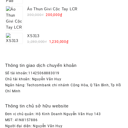
Áo Thun Givi Cộc Tay LCR
Original
Current
390,000
₫
200,000
₫
price
price
was:
is:
390,000₫.
200,000₫.
XS313
Original
Current
1,280,000
₫
1,230,000
₫
price
price
was:
is:
1,280,000₫.
1,230,000₫.
Thông tin giao dịch chuyển khoản
Số tài khoản:11425068883019
Chủ tài khoản: Nguyễn Văn Huy
Ngân hàng: Techcombank chi nhánh Cộng Hòa, Q Tân Bình, Tp Hồ
Chí Minh
Thông tin chủ sở hữu website
Đơn vị chủ quản: Hộ Kinh Doanh Nguyễn Văn Huy 143
MST: 41N8157886
Người đại diện: Nguyễn Văn Huy