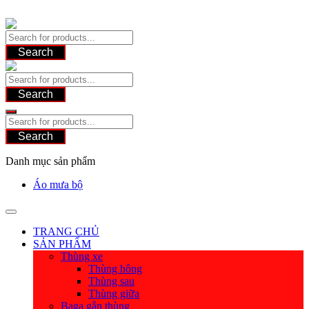
Skip
to
content
Search
Search
Search
Danh mục sản phẩm
Áo mưa bộ
TRANG CHỦ
SẢN PHẨM
Thùng xe
Thùng hông
Thùng sau
Thùng giữa
Baga gắn thùng