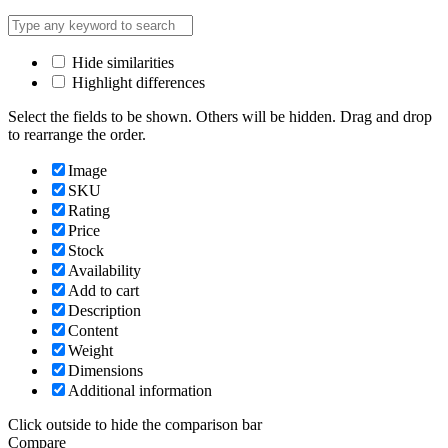
Hide similarities
Highlight differences
Select the fields to be shown. Others will be hidden. Drag and drop
to rearrange the order.
Image
SKU
Rating
Price
Stock
Availability
Add to cart
Description
Content
Weight
Dimensions
Additional information
Click outside to hide the comparison bar
Compare