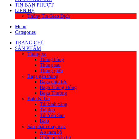
TIN BẠN PHƯỢT
LIÊN HỆ
Thông Tin Giao Dịch
Menu
Categories
TRANG CHỦ
SẢN PHẨM
Thùng xe
Thùng hông
Thùng sau
Thùng giữa
Baga gắn thùng
Baga chịu lực
Baga Thùng Hông
Baga Thường
Balo & Túi
Túi bình xăng
Túi đeo
Túi Yên Sau
Balo
Sản phẩm may mặc
Áo mưa bộ
Quần áo bảo hộ