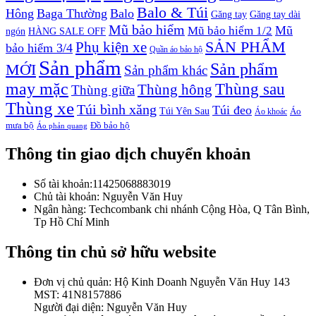
Balo & Túi
Hông
Baga Thường
Balo
Găng tay
Găng tay dài
Mũ bảo hiểm
Mũ
Mũ bảo hiểm 1/2
ngón
HÀNG SALE OFF
SẢN PHẨM
Phụ kiện xe
bảo hiểm 3/4
Quần áo bảo hộ
Sản phẩm
Sản phẩm
MỚI
Sản phẩm khác
may mặc
Thùng sau
Thùng hông
Thùng giữa
Thùng xe
Túi bình xăng
Túi đeo
Túi Yên Sau
Áo
Áo khoác
mưa bộ
Đồ bảo hộ
Áo phản quang
Thông tin giao dịch chuyển khoản
Số tài khoản:11425068883019
Chủ tài khoản: Nguyễn Văn Huy
Ngân hàng: Techcombank chi nhánh Cộng Hòa, Q Tân Bình,
Tp Hồ Chí Minh
Thông tin chủ sở hữu website
Đơn vị chủ quản: Hộ Kinh Doanh Nguyễn Văn Huy 143
MST: 41N8157886
Người đại diện: Nguyễn Văn Huy