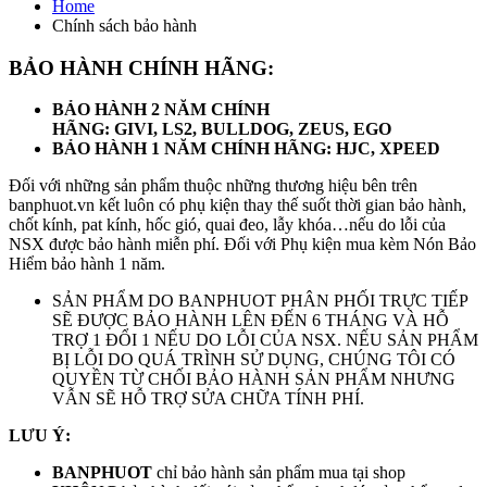
Home
Chính sách bảo hành
BẢO HÀNH CHÍNH HÃNG:
BẢO HÀNH 2 NĂM CHÍNH
HÃNG: GIVI, LS2, BULLDOG, ZEUS, EGO
BẢO HÀNH 1 NĂM CHÍNH HÃNG: HJC, XPEED
Đối với những sản phẩm thuộc những thương hiệu bên trên
banphuot.vn kết luôn có phụ kiện thay thế suốt thời gian bảo hành,
chốt kính, pat kính, hốc gió, quai đeo, lẫy khóa…nếu do lỗi của
NSX được bảo hành miễn phí. Đối với Phụ kiện mua kèm Nón Bảo
Hiểm bảo hành 1 năm.
SẢN PHẨM DO BANPHUOT PHÂN PHỐI TRỰC TIẾP
SẼ ĐƯỢC BẢO HÀNH LÊN ĐẾN 6 THÁNG VÀ HỖ
TRỢ 1 ĐỔI 1 NẾU DO LỖI CỦA NSX. NẾU SẢN PHẨM
BỊ LỖI DO QUÁ TRÌNH SỬ DỤNG, CHÚNG TÔI CÓ
QUYỀN TỪ CHỐI BẢO HÀNH SẢN PHẨM NHƯNG
VẪN SẼ HỖ TRỢ SỬA CHỮA TÍNH PHÍ.
LƯU Ý:
BANPHUOT
chỉ bảo hành sản phẩm mua tại shop