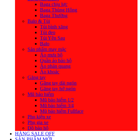
Baga chịu lực
Baga Thùng Hông
Baga Thường
Balo & Túi
Túi bình xăng
Túi đeo
Túi Yên Sau
Balo
Sản phẩm may mặc
Áo mưa bộ
Quần áo bảo hộ
Áo phản quang
Áo khoác
Găng tay
Găng tay dài ngón
Găng tay hở ngón
Mũ bảo hiểm
Mũ bảo hiểm 1/2
Mũ bảo hiểm 3/4
Mũ bảo hiểm Fullface
Phụ kiện xe
Phụ gia xe
Đồ bảo hộ
HÀNG SALE OFF
SẢN PHẨM MỚI