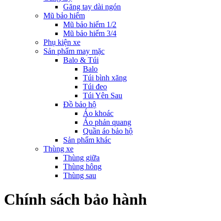
Găng tay dài ngón
Mũ bảo hiểm
Mũ bảo hiểm 1/2
Mũ bảo hiểm 3/4
Phụ kiện xe
Sản phẩm may mặc
Balo & Túi
Balo
Túi bình xăng
Túi đeo
Túi Yên Sau
Đồ bảo hộ
Áo khoác
Áo phản quang
Quần áo bảo hộ
Sản phẩm khác
Thùng xe
Thùng giữa
Thùng hông
Thùng sau
Chính sách bảo hành