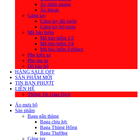
Áo phản quang
Áo khoác
Găng tay
Găng tay dài ngón
Găng tay hở ngón
Mũ bảo hiểm
Mũ bảo hiểm 1/2
Mũ bảo hiểm 3/4
Mũ bảo hiểm Fullface
Phụ kiện xe
Phụ gia xe
Đồ bảo hộ
HÀNG SALE OFF
SẢN PHẨM MỚI
TIN BẠN PHƯỢT
LIÊN HỆ
Thông Tin Giao Dịch
Áo mưa bộ
Sản phẩm
Baga gắn thùng
Baga chịu lực
Baga Thùng Hông
Baga Thường
Găng tay