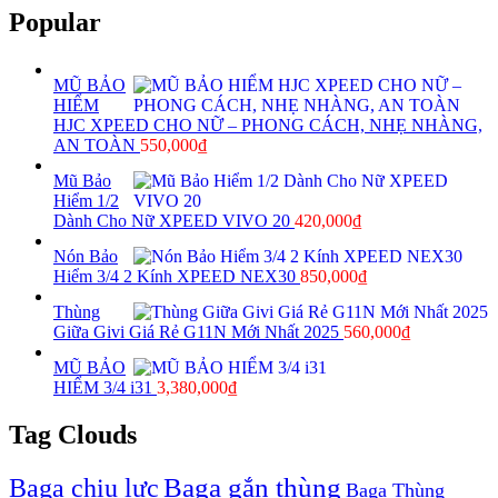
Popular
MŨ BẢO
HIỂM
HJC XPEED CHO NỮ – PHONG CÁCH, NHẸ NHÀNG,
AN TOÀN
550,000
₫
Mũ Bảo
Hiểm 1/2
Dành Cho Nữ XPEED VIVO 20
420,000
₫
Nón Bảo
Hiểm 3/4 2 Kính XPEED NEX30
850,000
₫
Thùng
Giữa Givi Giá Rẻ G11N Mới Nhất 2025
560,000
₫
MŨ BẢO
HIỂM 3/4 i31
3,380,000
₫
Tag Clouds
Baga gắn thùng
Baga chịu lực
Baga Thùng