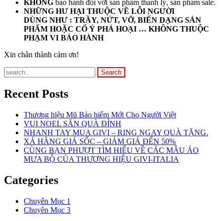
KHÔNG
bảo hành đối với sản phẩm thanh lý, sản phẩm sale.
NHỮNG HƯ HẠI THUỘC VỀ LỖI NGƯỜI
DÙNG NHƯ : TRẦY, NỨT, VỠ, BIẾN DẠNG SẢN
PHẨM HOẶC CỐ Ý PHÁ HOẠI … KHÔNG THUỘC
PHẠM VI BẢO HÀNH
Xin chân thành cảm ơn!
Recent Posts
Thương hiệu Mũ Bảo hiểm Mới Cho Người Việt
VUI NOEL SĂN QUÀ ĐỈNH
NHANH TAY MUA GIVI – RING NGAY QUÀ TẶNG.
XẢ HÀNG GIÁ SỐC – GIẢM GIÁ ĐẾN 50%
CÙNG BẠN PHƯỢT TÌM HIỂU VỀ CÁC MẪU ÁO
MƯA BỘ CỦA THƯƠNG HIỆU GIVI-ITALIA
Categories
Chuyên Mục 1
Chuyên Mục 3