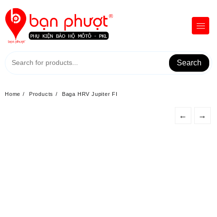
Skip
to
content
Search
Home
Products
Baga HRV Jupiter FI
←
→