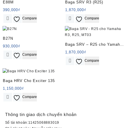
E88M
Baga SRV R3 (R25)
390,000
₫
1,870,000
₫
Compare
Compare
B27N
Baga SRV – R25 cho Yamaha
930,000
₫
R3, R25, MT03
1,870,000
₫
Compare
Compare
Baga HRV Cho Exciter 135
1,150,000
₫
Compare
Thông tin giao dịch chuyển khoản
Số tài khoản:11425068883019