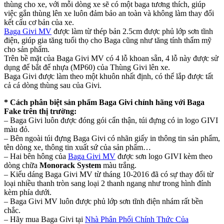
thùng cho xe, với mỗi dòng xe sẽ có một baga tương thích, giúp
việc gắn thùng lên xe luôn đảm bảo an toàn và không làm thay đổi
kết cấu cơ bản của xe.
Baga Givi MV
được làm từ thép bản 2.5cm được phủ lớp sơn tĩnh
điện, giúp gia tăng tuổi thọ cho Baga cũng như tăng tính thẩm mỹ
cho sản phẩm.
Trên bề mặt của Baga Givi MV có 4 lỗ khoan sẵn, 4 lỗ này được sử
dụng để bắt đế nhựa (MP60) của Thùng Givi lên xe.
Baga Givi được làm theo một khuôn nhất định, có thể lắp được tất
cả cá dòng thùng sau của Givi.
* Cách phân biệt sản phẩm Baga Givi chính hãng với Baga
Fake trên thị trường:
– Baga Givi luôn được đóng gói cẩn thận, túi đựng có in logo GIVI
màu đỏ.
– Bên ngoài túi đựng Baga Givi có nhãn giấy in thông tin sản phẩm,
tên dòng xe, thông tin xuất sứ của sản phẩm…
– Hai bên hông của
Baga Givi MV
được sơn logo GIVI kèm theo
dòng chữa
Monorack System
màu trắng.
– Kiểu dáng Baga Givi MV từ tháng 10-2016 đã có sự thay đổi từ
loại nhiều thanh tròn sang loại 2 thanh ngang như trong hình đính
kèm phía dưới.
– Baga Givi MV luôn được phủ lớp sơn tĩnh điện nhám rất bền
chắc.
– Hãy mua Baga Givi tại
Nhà Phân Phối Chính Thức Của