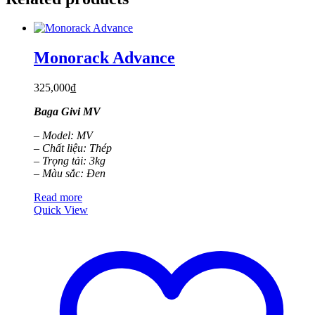
Monorack Advance
325,000
₫
Baga Givi MV
– Model: MV
– Chất liệu: Thép
– Trọng tải: 3kg
– Màu sắc: Đen
Read more
Quick View