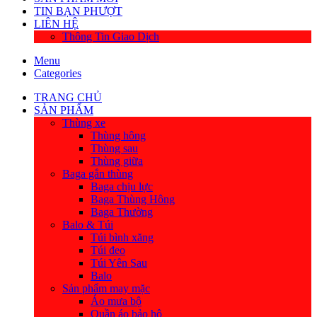
TIN BẠN PHƯỢT
LIÊN HỆ
Thông Tin Giao Dịch
Menu
Categories
TRANG CHỦ
SẢN PHẨM
Thùng xe
Thùng hông
Thùng sau
Thùng giữa
Baga gắn thùng
Baga chịu lực
Baga Thùng Hông
Baga Thường
Balo & Túi
Túi bình xăng
Túi đeo
Túi Yên Sau
Balo
Sản phẩm may mặc
Áo mưa bộ
Quần áo bảo hộ