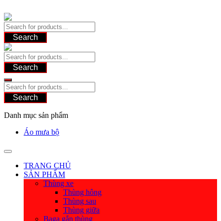
Skip
to
content
Search
Search
Search
Danh mục sản phẩm
Áo mưa bộ
TRANG CHỦ
SẢN PHẨM
Thùng xe
Thùng hông
Thùng sau
Thùng giữa
Baga gắn thùng