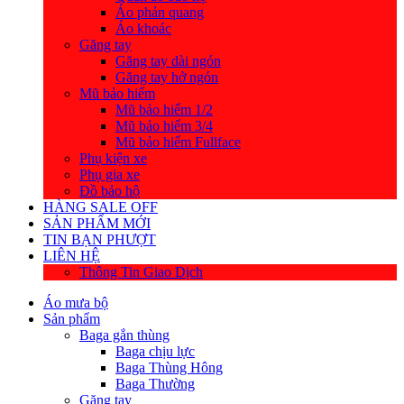
Áo phản quang
Áo khoác
Găng tay
Găng tay dài ngón
Găng tay hở ngón
Mũ bảo hiểm
Mũ bảo hiểm 1/2
Mũ bảo hiểm 3/4
Mũ bảo hiểm Fullface
Phụ kiện xe
Phụ gia xe
Đồ bảo hộ
HÀNG SALE OFF
SẢN PHẨM MỚI
TIN BẠN PHƯỢT
LIÊN HỆ
Thông Tin Giao Dịch
Áo mưa bộ
Sản phẩm
Baga gắn thùng
Baga chịu lực
Baga Thùng Hông
Baga Thường
Găng tay