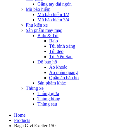
Găng tay dài ngón
Mũ bảo hiểm
Mũ bảo hiểm 1/2
Mũ bảo hiểm 3/4
Phụ kiện xe
Sản phẩm may mặc
Balo & Túi
Balo
Túi bình xăng
Túi đeo
Túi Yên Sau
Đồ bảo hộ
Áo khoác
Áo phản quang
Quần áo bảo hộ
Sản phẩm khác
Thùng xe
Thùng giữa
Thùng hông
Thùng sau
Home
Products
Baga Givi Exciter 150