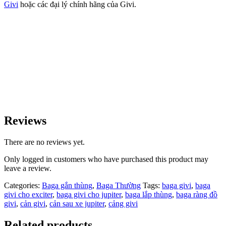
Givi
hoặc các đại lý chính hãng của Givi.
Reviews
There are no reviews yet.
Only logged in customers who have purchased this product may
leave a review.
Categories:
Baga gắn thùng
,
Baga Thường
Tags:
baga givi
,
baga
givi cho exciter
,
baga givi cho jupiter
,
baga lắp thùng
,
baga ràng đồ
givi
,
cản givi
,
cản sau xe jupiter
,
cảng givi
Related products