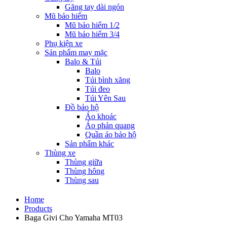
Găng tay dài ngón
Mũ bảo hiểm
Mũ bảo hiểm 1/2
Mũ bảo hiểm 3/4
Phụ kiện xe
Sản phẩm may mặc
Balo & Túi
Balo
Túi bình xăng
Túi đeo
Túi Yên Sau
Đồ bảo hộ
Áo khoác
Áo phản quang
Quần áo bảo hộ
Sản phẩm khác
Thùng xe
Thùng giữa
Thùng hông
Thùng sau
Home
Products
Baga Givi Cho Yamaha MT03