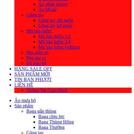
Áo phản quang
Áo khoác
Găng tay
Găng tay dài ngón
Găng tay hở ngón
Mũ bảo hiểm
Mũ bảo hiểm 1/2
Mũ bảo hiểm 3/4
Mũ bảo hiểm Fullface
Phụ kiện xe
Phụ gia xe
Đồ bảo hộ
HÀNG SALE OFF
SẢN PHẨM MỚI
TIN BẠN PHƯỢT
LIÊN HỆ
Thông Tin Giao Dịch
Áo mưa bộ
Sản phẩm
Baga gắn thùng
Baga chịu lực
Baga Thùng Hông
Baga Thường
Găng tay