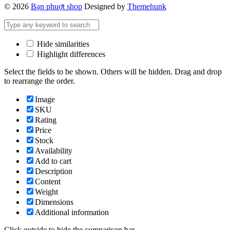
© 2026
Bạn phuợt shop
Designed by
Themehunk
Hide similarities
Highlight differences
Select the fields to be shown. Others will be hidden. Drag and drop
to rearrange the order.
Image
SKU
Rating
Price
Stock
Availability
Add to cart
Description
Content
Weight
Dimensions
Additional information
Click outside to hide the comparison bar