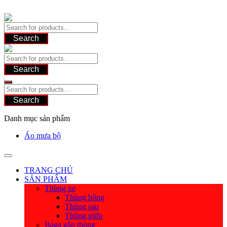
Skip
to
content
Search
Search
Search
Danh mục sản phẩm
Áo mưa bộ
TRANG CHỦ
SẢN PHẨM
Thùng xe
Thùng hông
Thùng sau
Thùng giữa
Baga gắn thùng