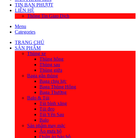
TIN BẠN PHƯỢT
LIÊN HỆ
Thông Tin Giao Dịch
Menu
Categories
TRANG CHỦ
SẢN PHẨM
Thùng xe
Thùng hông
Thùng sau
Thùng giữa
Baga gắn thùng
Baga chịu lực
Baga Thùng Hông
Baga Thường
Balo & Túi
Túi bình xăng
Túi đeo
Túi Yên Sau
Balo
Sản phẩm may mặc
Áo mưa bộ
Quần áo bảo hộ