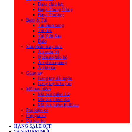
Baga chịu lực
Baga Thùng Hông
Baga Thường
Balo & Túi
Túi bình xăng
Túi đeo
Túi Yên Sau
Balo
Sản phẩm may mặc
Áo mưa bộ
Quần áo bảo hộ
Áo phản quang
Áo khoác
Găng tay
Găng tay dài ngón
Găng tay hở ngón
Mũ bảo hiểm
Mũ bảo hiểm 1/2
Mũ bảo hiểm 3/4
Mũ bảo hiểm Fullface
Phụ kiện xe
Phụ gia xe
Đồ bảo hộ
HÀNG SALE OFF
SẢN PHẨM MỚI