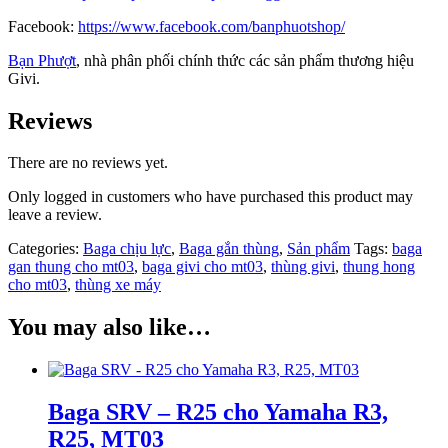
Facebook:
https://www.facebook.com/banphuotshop/
Bạn Phượt
, nhà phân phối chính thức các sản phẩm thương hiệu
Givi.
Reviews
There are no reviews yet.
Only logged in customers who have purchased this product may
leave a review.
Categories:
Baga chịu lực
,
Baga gắn thùng
,
Sản phẩm
Tags:
baga
gan thung cho mt03
,
baga givi cho mt03
,
thùng givi
,
thung hong
cho mt03
,
thùng xe máy
You may also like…
Baga SRV – R25 cho Yamaha R3,
R25, MT03