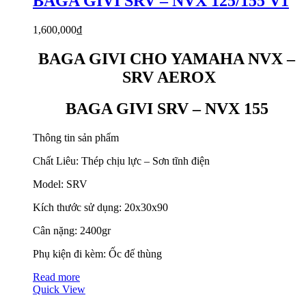
BAGA GIVI SRV – NVX 125/155 V1
1,600,000
₫
BAGA GIVI CHO YAMAHA NVX –
SRV AEROX
BAGA GIVI SRV – NVX 155
Thông tin sản phẩm
Chất Liêu: Thép chịu lực – Sơn tĩnh điện
Model: SRV
Kích thước sử dụng: 20x30x90
Cân nặng: 2400gr
Phụ kiện đi kèm: Ốc đế thùng
Read more
Quick View